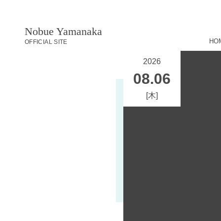
Nobue Yamanaka
HO
OFFICIAL SITE
2026
08
.
06
[木]