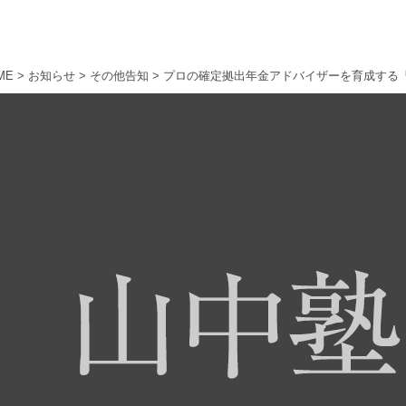
ME
>
お知らせ
>
その他告知
>
プロの確定拠出年金アドバイザーを育成する