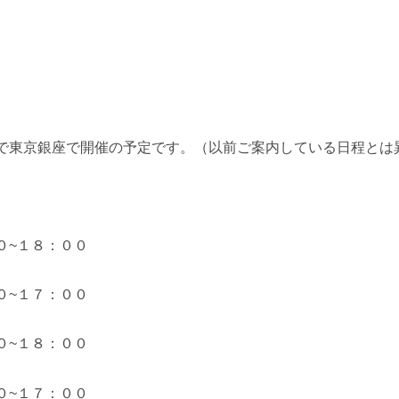
で東京銀座で開催の予定です。（以前ご案内している日程とは
０~１８：００
０~１７：００
０~１８：００
０~１７：００