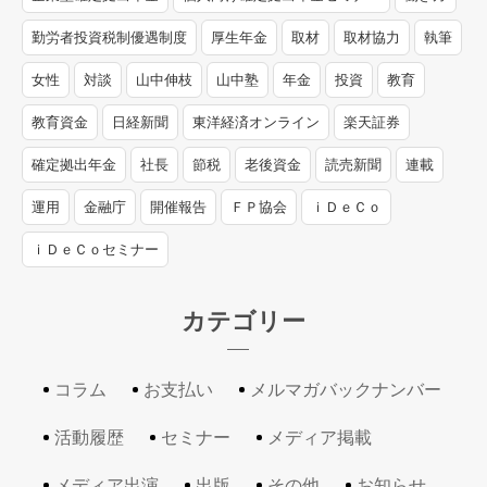
勤労者投資税制優遇制度
厚生年金
取材
取材協力
執筆
女性
対談
山中伸枝
山中塾
年金
投資
教育
教育資金
日経新聞
東洋経済オンライン
楽天証券
確定拠出年金
社長
節税
老後資金
読売新聞
連載
運用
金融庁
開催報告
ＦＰ協会
ｉＤｅＣｏ
ｉＤｅＣｏセミナー
カテゴリー
コラム
お支払い
メルマガバックナンバー
活動履歴
セミナー
メディア掲載
メディア出演
出版
その他
お知らせ