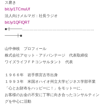
ス磨き
bit.ly/1TCmuUf
法人向けメルマガ：社長ラジオ
bit.ly/1QFIQRT
■╋━━━…………………………………………………
━━━╋■
山中伸枝 プロフィール
株式会社アセット・アドバンテージ 代表取締役
ワイズライフＦＰコンサルタント 代表
１９６６年 岩手県宮古市出身
１９９３年 米国オハイオ州立大学ビジネス学部卒業
「心とお財布をハッピーに！」をモットーに、
お客様のお金の不安に丁寧に向き合ったコンサルティン
グを中心に活動