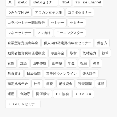
DC
iDeCo
iDeCoセミナー
NISA
Y's Tips Channel
つみたてNISA
アラカン女子大生
コラボセミナー
コラボセミナー開催報告
セミナー
セミナー
マネーセミナー
ママ向け
モーニングスター
企業型確定拠出年金
個人向け確定拠出年金セミナー
働き方
勤労者投資税制優遇制度
厚生年金
取材
取材協力
執筆
女性
対談
山中伸枝
山中塾
年金
投資
教育
教育資金
日経新聞
東洋経済オンライン
楽天証券
確定拠出年金
社長
節税
老後資金
読売新聞
連載
運用
金融庁
開催報告
ＦＰ協会
ｉＤｅＣｏ
ｉＤｅＣｏセミナー