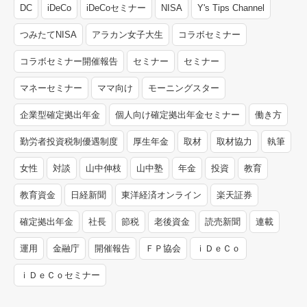
DC
iDeCo
iDeCoセミナー
NISA
Y's Tips Channel
つみたてNISA
アラカン女子大生
コラボセミナー
コラボセミナー開催報告
セミナー
セミナー
マネーセミナー
ママ向け
モーニングスター
企業型確定拠出年金
個人向け確定拠出年金セミナー
働き方
勤労者投資税制優遇制度
厚生年金
取材
取材協力
執筆
女性
対談
山中伸枝
山中塾
年金
投資
教育
教育資金
日経新聞
東洋経済オンライン
楽天証券
確定拠出年金
社長
節税
老後資金
読売新聞
連載
運用
金融庁
開催報告
ＦＰ協会
ｉＤｅＣｏ
ｉＤｅＣｏセミナー