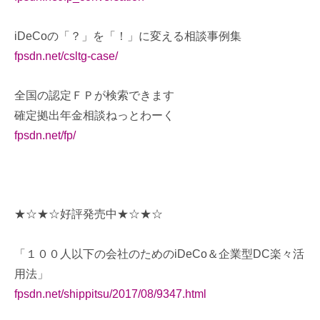
iDeCoの「？」を「！」に変える相談事例集
fpsdn.net/csltg-case/
全国の認定ＦＰが検索できます
確定拠出年金相談ねっとわーく
fpsdn.net/fp/
★☆★☆好評発売中★☆★☆
「１００人以下の会社のためのiDeCo＆企業型DC楽々活
用法」
fpsdn.net/shippitsu/2017/08/9347.html