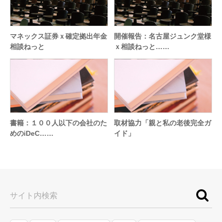
マネックス証券ｘ確定拠出年金
開催報告：名古屋ジュンク堂様
相談ねっと
ｘ相談ねっと……
書籍：１００人以下の会社のた
取材協力「親と私の老後完全ガ
めのiDeC……
イド」
サイト内検索