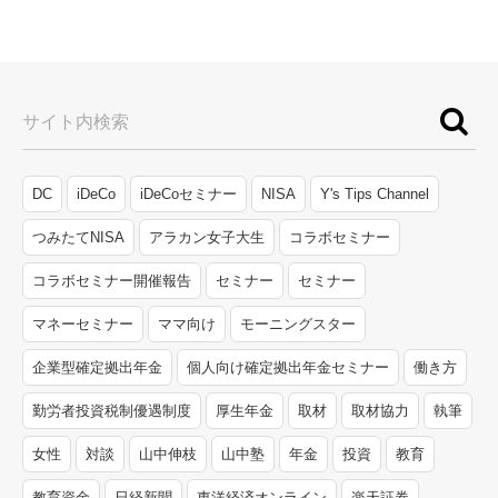
サイト内検索
DC
iDeCo
iDeCoセミナー
NISA
Y's Tips Channel
つみたてNISA
アラカン女子大生
コラボセミナー
コラボセミナー開催報告
セミナー
セミナー
マネーセミナー
ママ向け
モーニングスター
企業型確定拠出年金
個人向け確定拠出年金セミナー
働き方
勤労者投資税制優遇制度
厚生年金
取材
取材協力
執筆
女性
対談
山中伸枝
山中塾
年金
投資
教育
教育資金
日経新聞
東洋経済オンライン
楽天証券