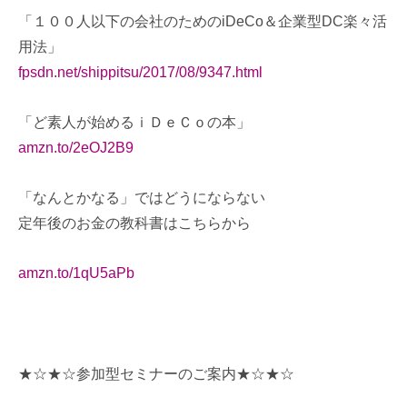
「１００人以下の会社のためのiDeCo＆企業型DC楽々活
用法」
fpsdn.net/shippitsu/2017/08/9347.html
「ど素人が始めるｉＤｅＣｏの本」
amzn.to/2eOJ2B9
「なんとかなる」ではどうにならない
定年後のお金の教科書はこちらから
amzn.to/1qU5aPb
★☆★☆参加型セミナーのご案内★☆★☆