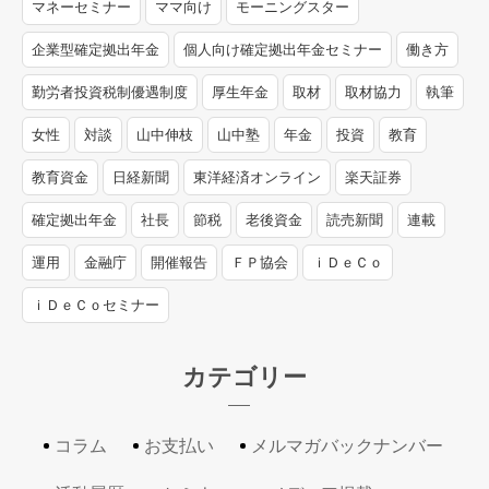
マネーセミナー
ママ向け
モーニングスター
企業型確定拠出年金
個人向け確定拠出年金セミナー
働き方
勤労者投資税制優遇制度
厚生年金
取材
取材協力
執筆
女性
対談
山中伸枝
山中塾
年金
投資
教育
教育資金
日経新聞
東洋経済オンライン
楽天証券
確定拠出年金
社長
節税
老後資金
読売新聞
連載
運用
金融庁
開催報告
ＦＰ協会
ｉＤｅＣｏ
ｉＤｅＣｏセミナー
カテゴリー
コラム
お支払い
メルマガバックナンバー