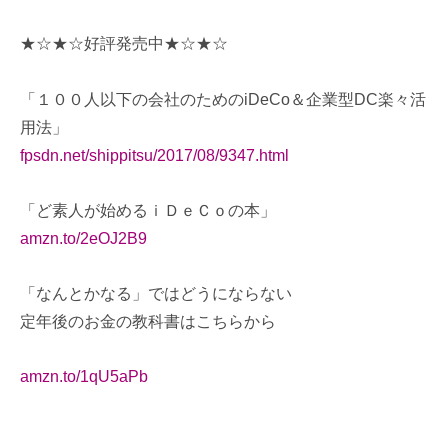
★☆★☆好評発売中★☆★☆
「１００人以下の会社のためのiDeCo＆企業型DC楽々活
用法」
fpsdn.net/shippitsu/2017/08/9347.html
「ど素人が始めるｉＤｅＣｏの本」
amzn.to/2eOJ2B9
「なんとかなる」ではどうにならない
定年後のお金の教科書はこちらから
amzn.to/1qU5aPb