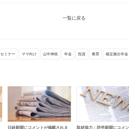
一覧に戻る
ーセミナー
ママ向け
山中伸枝
年金
投資
教育
確定拠出年金
日経新聞にコメントが掲載されま
取材協力：読売新聞にコメン