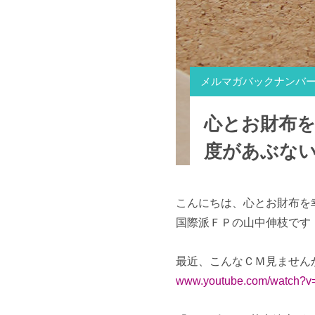
メルマガバックナンバ
心とお財布
度があぶな
こんにちは、心とお財布を
国際派ＦＰの山中伸枝です
最近、こんなＣＭ見ません
www.youtube.com/watch?