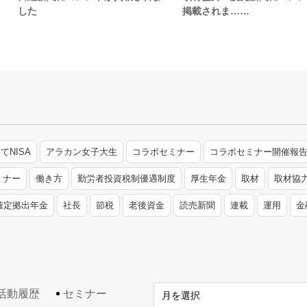
した
掲載されま……
てNISA
アラカン女子大生
コラボセミナー
コラボセミナー開催報
ミナー
働き方
勤労者投資税制優遇制度
厚生年金
取材
取材協
確定拠出年金
社長
節税
老後資金
読売新聞
連載
運用
金
活動履歴
セミナー