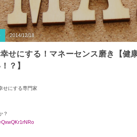
ー
2014/12/18
を幸せにする！マネーセンス磨き【健
い！？】
幸せにする専門家
か？
v=QxwQKr1rNRo