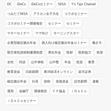
DC
iDeCo
iDeCoセミナー
NISA
Y's Tips Channel
つみたてNISA
アラカン女子大生
コラボセミナー
コラボセミナー開催報告
セミナー
セミナー
マネーセミナー
ママ向け
モーニングスター
企業型確定拠出年金
個人向け確定拠出年金セミナー
働き方
勤労者投資税制優遇制度
厚生年金
取材
取材協力
執筆
女性
対談
山中伸枝
山中塾
年金
投資
教育
教育資金
日経新聞
東洋経済オンライン
楽天証券
確定拠出年金
社長
節税
老後資金
読売新聞
連載
運用
金融庁
開催報告
ＦＰ協会
ｉＤｅＣｏ
ｉＤｅＣｏセミナー