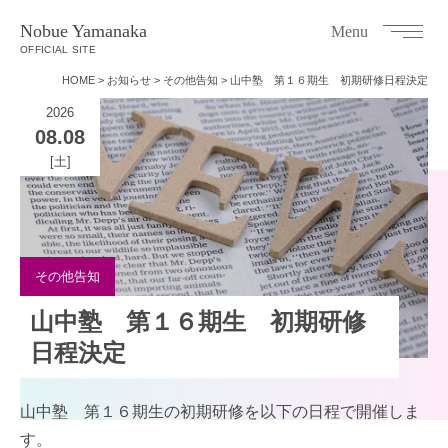
Nobue Yamanaka
Menu
OFFICIAL SITE
HOME
>
お知らせ
>
その他告知
>
山中塾 第１６期生 初期研修日程決定
2026
08
.
08
[土]
その他告知
山中塾 第１６期生 初期研修
日程決定
山中塾 第１６期生の初期研修を以下の日程で開催しま
す。