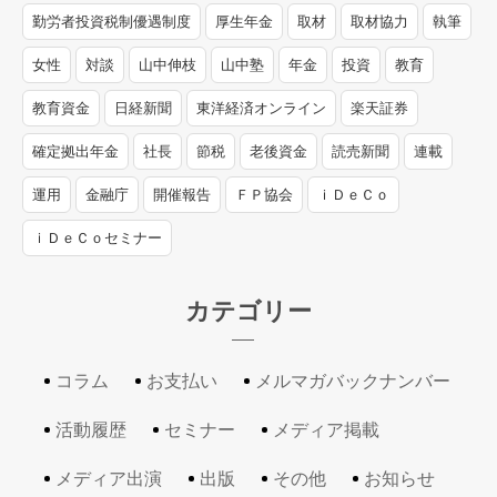
勤労者投資税制優遇制度
厚生年金
取材
取材協力
執筆
女性
対談
山中伸枝
山中塾
年金
投資
教育
教育資金
日経新聞
東洋経済オンライン
楽天証券
確定拠出年金
社長
節税
老後資金
読売新聞
連載
運用
金融庁
開催報告
ＦＰ協会
ｉＤｅＣｏ
ｉＤｅＣｏセミナー
カテゴリー
コラム
お支払い
メルマガバックナンバー
活動履歴
セミナー
メディア掲載
メディア出演
出版
その他
お知らせ