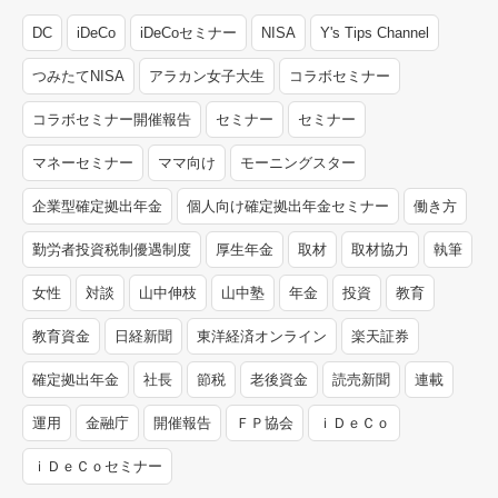
DC
iDeCo
iDeCoセミナー
NISA
Y's Tips Channel
つみたてNISA
アラカン女子大生
コラボセミナー
コラボセミナー開催報告
セミナー
セミナー
マネーセミナー
ママ向け
モーニングスター
企業型確定拠出年金
個人向け確定拠出年金セミナー
働き方
勤労者投資税制優遇制度
厚生年金
取材
取材協力
執筆
女性
対談
山中伸枝
山中塾
年金
投資
教育
教育資金
日経新聞
東洋経済オンライン
楽天証券
確定拠出年金
社長
節税
老後資金
読売新聞
連載
運用
金融庁
開催報告
ＦＰ協会
ｉＤｅＣｏ
ｉＤｅＣｏセミナー