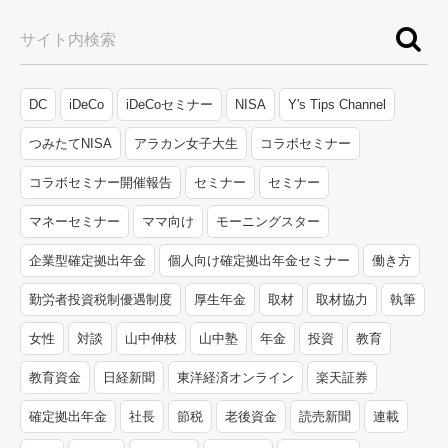
サイト内検索
DC
iDeCo
iDeCoセミナー
NISA
Y's Tips Channel
つみたてNISA
アラカン女子大生
コラボセミナー
コラボセミナー開催報告
セミナー
セミナー
マネーセミナー
ママ向け
モーニングスター
企業型確定拠出年金
個人向け確定拠出年金セミナー
働き方
勤労者投資税制優遇制度
厚生年金
取材
取材協力
執筆
女性
対談
山中伸枝
山中塾
年金
投資
教育
教育資金
日経新聞
東洋経済オンライン
楽天証券
確定拠出年金
社長
節税
老後資金
読売新聞
連載