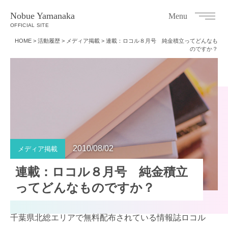
Nobue Yamanaka
Menu
OFFICIAL SITE
HOME
>
活動履歴
>
メディア掲載
>
連載：ロコル８月号 純金積立ってどんなも
のですか？
2010/08/02
メディア掲載
連載：ロコル８月号 純金積立
ってどんなものですか？
千葉県北総エリアで無料配布されている情報誌ロコル