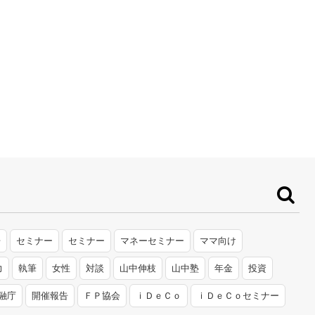
告
セミナー
セミナー
マネーセミナー
ママ向け
力
執筆
女性
対談
山中伸枝
山中塾
年金
投資
融庁
開催報告
ＦＰ協会
ｉＤｅＣｏ
ｉＤｅＣｏセミナー