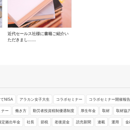
近代セールス社様に書籍ご紹介い
ただきまし……
てNISA
アラカン女子大生
コラボセミナー
コラボセミナー開催報
ミナー
働き方
勤労者投資税制優遇制度
厚生年金
取材
取材協
確定拠出年金
社長
節税
老後資金
読売新聞
連載
運用
金